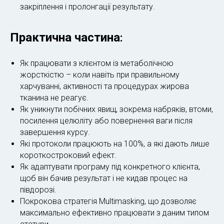
закріплення і пролонгації результату.
Практична частина
:
Як працювати з клієнтом із метаболічною
жорсткістю – коли навіть при правильному
харчуванні, активності та процедурах жирова
тканина не реагує.
Як уникнути побічних явищ, зокрема набряків, втоми,
посилення целюліту або повернення ваги після
завершення курсу.
Які протоколи працюють на 100%, а які дають лише
короткостроковий ефект.
Як адаптувати програму під конкретного клієнта,
щоб він бачив результат і не кидав процес на
півдорозі.
Покрокова стратегія Multimasking, що дозволяє
максимально ефективно працювати з даним типом