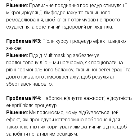
Рішення:
Правильне поєднання процедур стимуляції
мікроциркуляції, лімфодренажу та тканинного
ремоделювання, щоб клієнт отримував не просто
схуднення, а естетичний і здоровий вигляд тіла.
Проблема №3:
Після курсу процедур ефект швидко
зникає
Рішення:
Підхід Multimasking забезпечує
пролонговану дію – ми навчаємо, як працювати на
рівні гормонального балансу, тканинної регенерації та
довготривалого лімфодренажу, щоб результат
зберігався надовго.
Проблема №4:
Набряки, відчуття важкості, відсутність
енергії після процедур
Рішення:
Ми пояснюємо, чому відбувається цей
ефект, які процедури категорично заборонені для
таких клієнтів і як коригувати лімфатичний відтік, щоб
запобігти негативним реакціям.